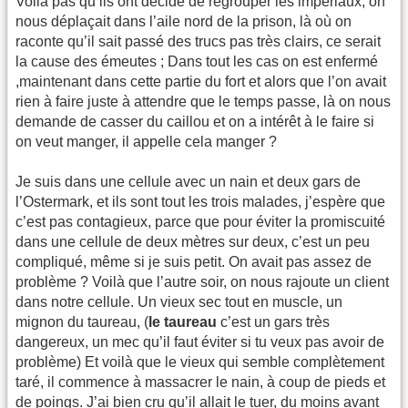
Voilà pas qu’ils ont décidé de regrouper les impériaux, on
nous déplaçait dans l’aile nord de la prison, là où on
raconte qu’il sait passé des trucs pas très clairs, ce serait
la cause des émeutes ; Dans tout les cas on est enfermé
,maintenant dans cette partie du fort et alors que l’on avait
rien à faire juste à attendre que le temps passe, là on nous
demande de casser du caillou et on a intérêt à le faire si
on veut manger, il appelle cela manger ?
Je suis dans une cellule avec un nain et deux gars de
l’Ostermark, et ils sont tout les trois malades, j’espère que
c’est pas contagieux, parce que pour éviter la promiscuité
dans une cellule de deux mètres sur deux, c’est un peu
compliqué, même si je suis petit. On avait pas assez de
problème ? Voilà que l’autre soir, on nous rajoute un client
dans notre cellule. Un vieux sec tout en muscle, un
mignon du taureau, (
le taureau
c’est un gars très
dangereux, un mec qu’il faut éviter si tu veux pas avoir de
problème) Et voilà que le vieux qui semble complètement
taré, il commence à massacrer le nain, à coup de pieds et
de poings. J’ai bien cru qu’il allait le tuer, du moins avant