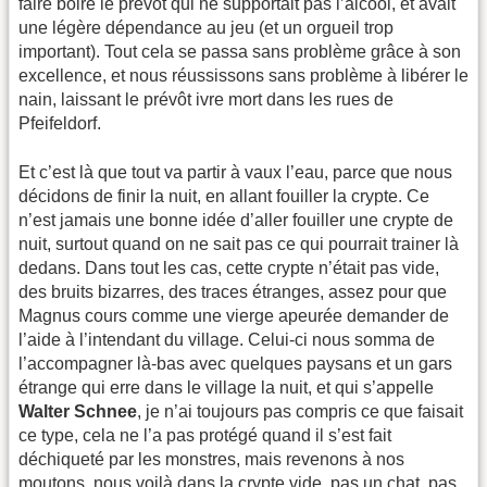
faire boire le prévôt qui ne supportait pas l’alcool, et avait
une légère dépendance au jeu (et un orgueil trop
important). Tout cela se passa sans problème grâce à son
excellence, et nous réussissons sans problème à libérer le
nain, laissant le prévôt ivre mort dans les rues de
Pfeifeldorf.
Et c’est là que tout va partir à vaux l’eau, parce que nous
décidons de finir la nuit, en allant fouiller la crypte. Ce
n’est jamais une bonne idée d’aller fouiller une crypte de
nuit, surtout quand on ne sait pas ce qui pourrait trainer là
dedans. Dans tout les cas, cette crypte n’était pas vide,
des bruits bizarres, des traces étranges, assez pour que
Magnus cours comme une vierge apeurée demander de
l’aide à l’intendant du village. Celui-ci nous somma de
l’accompagner là-bas avec quelques paysans et un gars
étrange qui erre dans le village la nuit, et qui s’appelle
Walter Schnee
, je n’ai toujours pas compris ce que faisait
ce type, cela ne l’a pas protégé quand il s’est fait
déchiqueté par les monstres, mais revenons à nos
moutons, nous voilà dans la crypte vide, pas un chat, pas