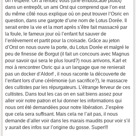
on l’espère. On a rendez vous (une embuscade plutôt)
dans un entrepôt, un ami Orst qui comprend que l’on est
du même côté nous explique où on peut trouver l’Osric en
question, dans une gargote d’une nom de Lotus Dorée. Il
serait entre la vie et la mort après s’être fait massacré par
la foule, le fameux jour où l’enfant fut sauver de
l’enlèvement et partit pour la croisade. Grâce au jeton
d’Orst on nous ouvre la porte, du Lotus Dorée et malgré le
peu de finesse de Borgut (il fait un concours avec Magnus
pour savoir qui sera le plus lourd?) nous arrivons, Karl et
moi à rencontrer Osric qui a un langage que ne renierait
pas un docker d’Aldorf , il nous raconte la découverte de
l’enfant lors d’une cérémonie (un sacrifice?), le massacre
des cultistes par les répurgateurs. L’étrange ferveur de ces
cultistes. Dans tout les cas on en sait biens assez pour
aller voir notre patron et lui donner les informations qui
nous ont été demandées pour notre libération. J’espère
que cela sera suffisant. Mais cela ne l’ait pas, il nous
demande d’aller voir dans les marais maudits pour voir s’il
y aurait des infos sur l’origine du gosse. Super!!!