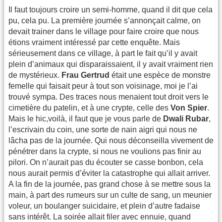
Il faut toujours croire un semi-homme, quand il dit que cela
pu, cela pu. La première journée s’annonçait calme, on
devait trainer dans le village pour faire croire que nous
étions vraiment intéressé par cette enquête. Mais
sérieusement dans ce village, à part le fait qu’il y avait
plein d’animaux qui disparaissaient, il y avait vraiment rien
de mystérieux.
Frau Gertrud
était une espèce de monstre
femelle qui faisait peur à tout son voisinage, moi je l’ai
trouvé sympa. Des traces nous menaient tout droit vers le
cimetière du patelin, et à une crypte, celle des
Von Spier
.
Mais le hic,voilà, il faut que je vous parle de
Dwali Rubar
,
l’escrivain du coin, une sorte de nain aigri qui nous ne
lâcha pas de la journée. Qui nous déconseilla vivement de
pénétrer dans la crypte, si nous ne voulions pas finir au
pilori. On n’aurait pas du écouter se casse bonbon, cela
nous aurait permis d’éviter la catastrophe qui allait arriver.
A la fin de la journée, pas grand chose à se mettre sous la
main, à part des rumeurs sur un culte de sang, un meunier
voleur, un boulanger suicidaire, et plein d’autre fadaise
sans intérêt. La soirée allait filer avec ennuie, quand