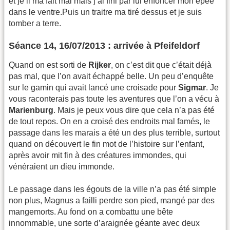
et je il ma fait mal mais j’ai fini par lui enfoncer mon épée
dans le ventre.Puis un traitre ma tiré dessus et je suis
tomber a terre.
Séance 14, 16/07/2013 : arrivée à Pfeifeldorf
Quand on est sorti de
Rijker
, on c’est dit que c’était déjà
pas mal, que l’on avait échappé belle. Un peu d’enquête
sur le gamin qui avait lancé une croisade pour
Sigmar
. Je
vous raconterais pas toute les aventures que l’on a vécu à
Marienburg
. Mais je peux vous dire que cela n’a pas été
de tout repos. On en a croisé des endroits mal famés, le
passage dans les marais a été un des plus terrible, surtout
quand on découvert le fin mot de l’histoire sur l’enfant,
après avoir mit fin à des créatures immondes, qui
vénéraient un dieu immonde.
Le passage dans les égouts de la ville n’a pas été simple
non plus, Magnus a failli perdre son pied, mangé par des
mangemorts. Au fond on a combattu une bête
innommable, une sorte d’araignée géante avec deux