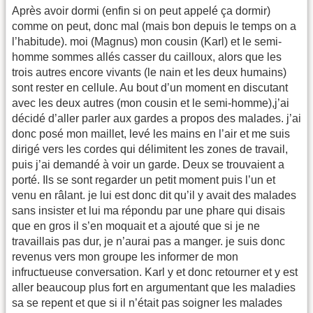
Après avoir dormi (enfin si on peut appelé ça dormir)
comme on peut, donc mal (mais bon depuis le temps on a
l’habitude). moi (Magnus) mon cousin (Karl) et le semi-
homme sommes allés casser du cailloux, alors que les
trois autres encore vivants (le nain et les deux humains)
sont rester en cellule. Au bout d’un moment en discutant
avec les deux autres (mon cousin et le semi-homme),j’ai
décidé d’aller parler aux gardes a propos des malades. j’ai
donc posé mon maillet, levé les mains en l’air et me suis
dirigé vers les cordes qui délimitent les zones de travail,
puis j’ai demandé à voir un garde. Deux se trouvaient a
porté. Ils se sont regarder un petit moment puis l’un et
venu en râlant. je lui est donc dit qu’il y avait des malades
sans insister et lui ma répondu par une phare qui disais
que en gros il s’en moquait et a ajouté que si je ne
travaillais pas dur, je n’aurai pas a manger. je suis donc
revenus vers mon groupe les informer de mon
infructueuse conversation. Karl y et donc retourner et y est
aller beaucoup plus fort en argumentant que les maladies
sa se repent et que si il n’était pas soigner les malades