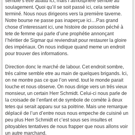
semble s’etre abattu ici, mais l’atmosphere semble au
soulagement. Quoi qu’il se soit passé ici, cela semble
terminé. Nous nous dirigeons vers la première taverne.
Notre bourse ne passe pas inaperçue ici…Pas grand
chose d’interessant ici, une histoire de poisson péché à
tete de femme qui parle d’une prophétie annonçant
l’héritier de Sigmar qui reviendrait pour restaurer la gloire
des impériaux. On nous indique quand meme un endroit
pour trouver des informations.
Direction donc le marché de labour. Cet endroit sombre,
trés calme semble etre au main de quelques brigands. Ici,
on ne montre pas ce que l’on vend. tout le monde parait
louche et nous observe. On nous dirige vers un trés vieux
monsieur, un certain Herr Schmidt. Celui-ci nous parle de
la croisade de l’enfant et de symbole de comète à deux
tetes qui serait apparu sur sa poitrine. Mais une remarque
déplacé de l’un d’entre nous nous empeche de cuisiné un
peu plus Herr Schmidt et c’est sous ses insultes et
pitoyables tentatives de nous frapper que nous allons voir
un autre marchand.